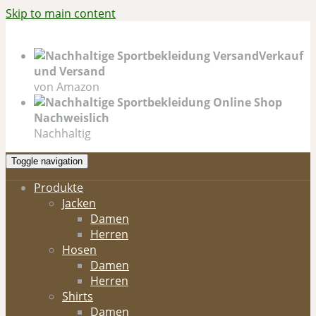
Skip to main content
Verkauf
und Versand
von Amazon
Nachweislich
Nachhaltig
Toggle navigation
Produkte
Jacken
Damen
Herren
Hosen
Damen
Herren
Shirts
Damen