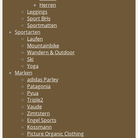
Herren
Leggings
Sport BHs
Sportmatten
Sportarten
Laufen
Mountainbike
Wandern & Outdoor
Ski
Yoga
Marken
adidas Parley
Patagonia
Pyua
Triple2
Vaude
Zimtstern
Engel Sports
Kossmann
Picture Organic Clothing