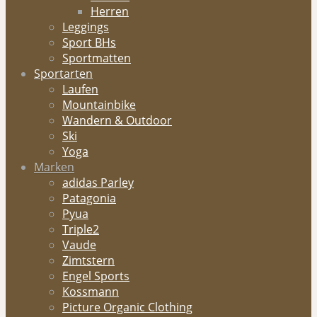
Herren
Leggings
Sport BHs
Sportmatten
Sportarten
Laufen
Mountainbike
Wandern & Outdoor
Ski
Yoga
Marken
adidas Parley
Patagonia
Pyua
Triple2
Vaude
Zimtstern
Engel Sports
Kossmann
Picture Organic Clothing