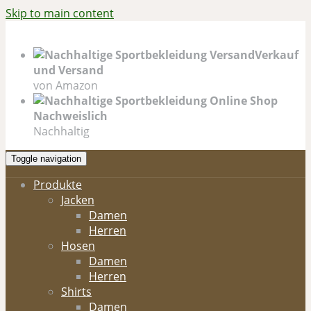
Skip to main content
Verkauf
und Versand
von Amazon
Nachweislich
Nachhaltig
Toggle navigation
Produkte
Jacken
Damen
Herren
Hosen
Damen
Herren
Shirts
Damen