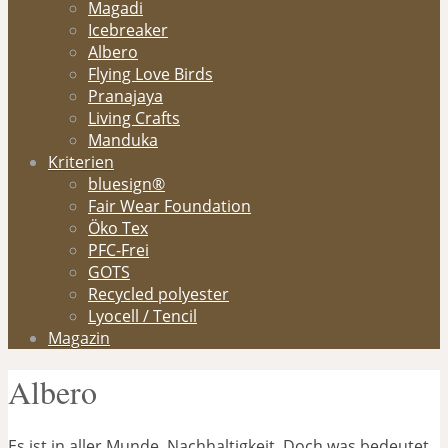
Magadi
Icebreaker
Albero
Flying Love Birds
Pranajaya
Living Crafts
Manduka
Kriterien
bluesign®
Fair Wear Foundation
Öko Tex
PFC-Frei
GOTS
Recycled polyester
Lyocell / Tencil
Magazin
Albero
Es ist in aller Munde, Nachhaltigkeit. Doch was bedeutet