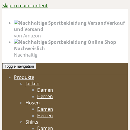
Skip to main content
Verkauf
und Versand
von Amazon
Nachweislich
Nachhaltig
Toggle navigation
Produkte
Jacken
Damen
Herren
Hosen
Damen
Herren
Shirts
Damen