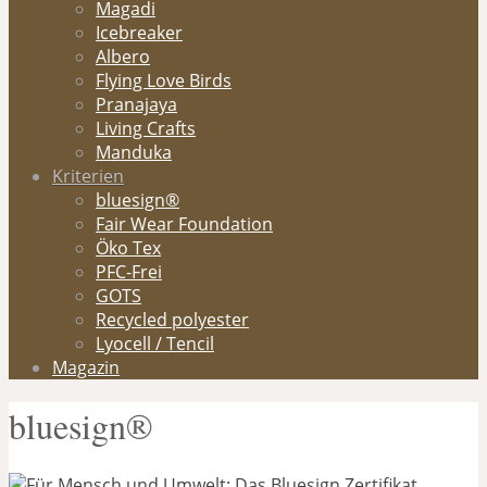
Magadi
Icebreaker
Albero
Flying Love Birds
Pranajaya
Living Crafts
Manduka
Kriterien
bluesign®
Fair Wear Foundation
Öko Tex
PFC-Frei
GOTS
Recycled polyester
Lyocell / Tencil
Magazin
bluesign®