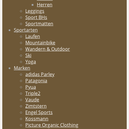
Herren
Leggings
Sport BHs
Sportmatten
Sportarten
Laufen
Mountainbike
Wandern & Outdoor
Ski
Yoga
Marken
adidas Parley
Patagonia
Pyua
Triple2
Vaude
Zimtstern
Engel Sports
Kossmann
Picture Organic Clothing