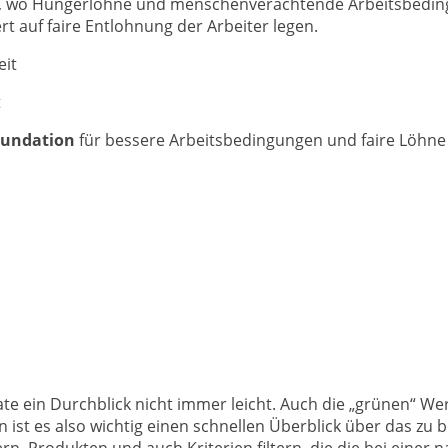
iert, wo Hungerlöhne und menschenverachtende Arbeitsbedin
t auf faire Entlohnung der Arbeiter legen.
t
oundation
für bessere Arbeitsbedingungen und faire Löhne in
kate ein Durchblick nicht immer leicht. Auch die „grünen“ W
 ist es also wichtig einen schnellen Überblick über das z
rn, Produkten und auch Kriterien filtern, die die bei einer