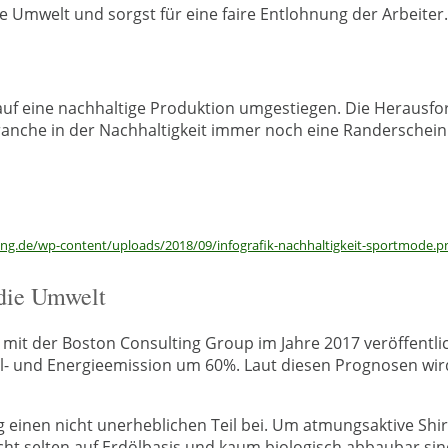
ie Umwelt und sorgst für eine faire Entlohnung der Arbeiter.
 auf eine nachhaltige Produktion umgestiegen. Die Herausf
anche in der Nachhaltigkeit immer noch eine Randerscheinung
dung.de/wp-content/uploads/2018/09/infografik-nachhaltigkeit-sportmode.p
 die Umwelt
mit der Boston Consulting Group im Jahre 2017 veröffentlicht
ll- und Energieemission um 60%. Laut diesen Prognosen wir
g einen nicht unerheblichen Teil bei. Um atmungsaktive Shi
icht selten auf Erdölbasis und kaum biologisch abbaubar sin