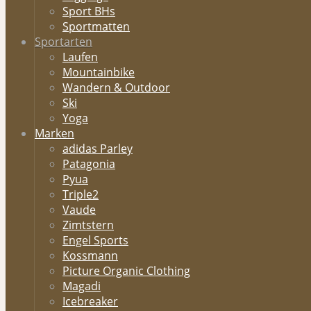
Sport BHs
Sportmatten
Sportarten
Laufen
Mountainbike
Wandern & Outdoor
Ski
Yoga
Marken
adidas Parley
Patagonia
Pyua
Triple2
Vaude
Zimtstern
Engel Sports
Kossmann
Picture Organic Clothing
Magadi
Icebreaker