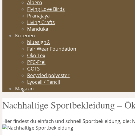
Albero
Flying Love Birds
Pranajaya
Living Crafts
Manduka
Kriterien
bluesign®
Fair Wear Foundation
Öko Tex
PFC-Frei
GOTS
Recycled polyester
Lyocell / Tencil
Magazin
Nachhaltige Sportbekleidung – Ök
Hier findest du einfach und schnell Sportbekleidung, die: 